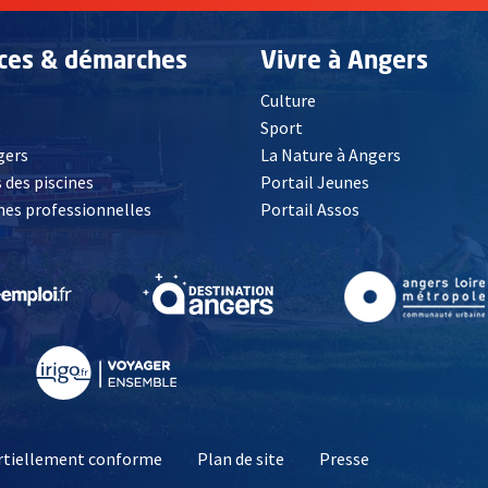
ices & démarches
Vivre à Angers
Culture
é
Sport
, Ouvre une nouvelle fenêtre
gers
La Nature à Angers
 des piscines
Portail Jeunes
es professionnelles
Portail Assos
lle fenêtre
, Ouvre une nouvelle fenêtre
, Ouvre une nouvelle fenêtre
, Ouvre une nouvelle fenêtre
, Ouvre une nouv
partiellement conforme
Plan de site
Presse