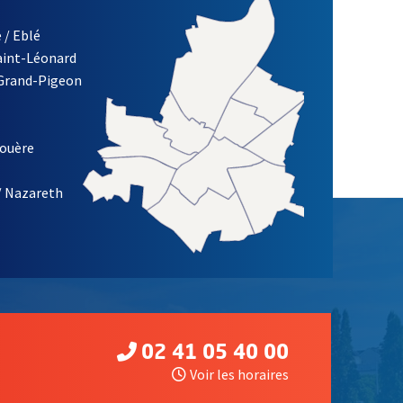
 / Eblé
Saint-Léonard
 Grand-Pigeon
ETTRE D'INFORMATION DE LA VILLE D'ANGERS
louère
/ Nazareth
02 41 05 40 00
Voir les horaires