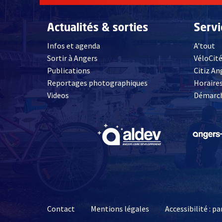
Actualités & sorties
Serv
Infos et agenda
A'tout
Sortir à Angers
VéloCit
Publications
Citiz An
Reportages photographiques
Horaires
, Ouvre une nouvelle fenêtre
Videos
Démarch
, Ouvre une nouve
Contact
Mentions légales
Accessibilité : 