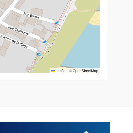
Leaflet
|
©
OpenStreetMap