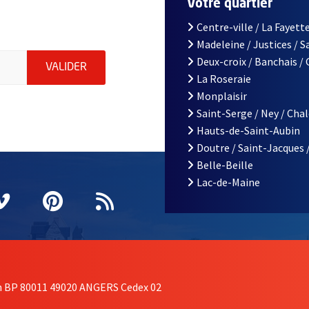
r
Votre quartier
Centre-ville / La Fayette
Madeleine / Justices / 
le d'Angers, indiquez votre email (champ obligatoire)
Deux-croix / Banchais /
ENVOYER MA DEMANDE D'INSCRIPTION À LA L
VALIDER
La Roseraie
Monplaisir
Saint-Serge / Ney / Cha
Hauts-de-Saint-Aubin
Doutre / Saint-Jacques 
Belle-Beille
Lac-de-Maine
nêtre
elle fenêtre
e nouvelle fenêtre
agram
vre une nouvelle fenêtre
Vimeo
, Ouvre une nouvelle fenêtre
Pinterest
, Ouvre une nouvelle fenêtre
Flux RSS
on BP 80011 49020 ANGERS Cedex 02