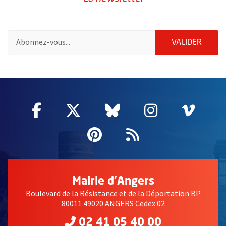
Pour vous inscrire à la lettre d'information de la ville d'Angers
ENVOY
VALIDER
2632
Facebook
, Ouvre une nouvelle fenêtre
Twitter
, Ouvre une nouvelle fe
Bluesky
, Ouvre une nouv
Instagram
, Ouvre un
Vime
, Ouv
Pinterest
, Ouvre une nouvell
Flux RSS
Mairie d'Angers
Boulevard de la Résistance et de la Déportation BP
80011 49020 ANGERS Cedex 02
02 41 05 40 00