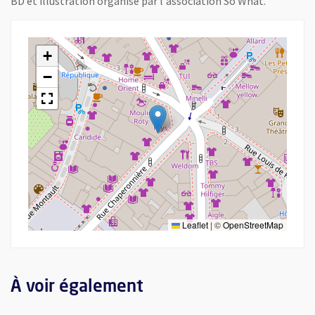
BD et illustration organisé par l'association So What.
+
−
Leaflet
|
©
OpenStreetMap
À voir également