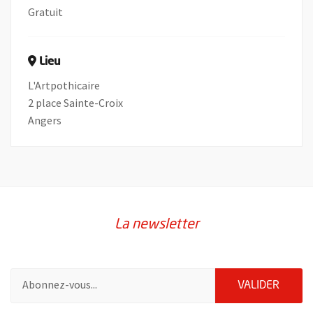
Gratuit
Lieu
L'Artpothicaire
2 place Sainte-Croix
Angers
La newsletter
Pour vous inscrire à la lettre d'information de la ville d'Angers
ENVOY
VALIDER