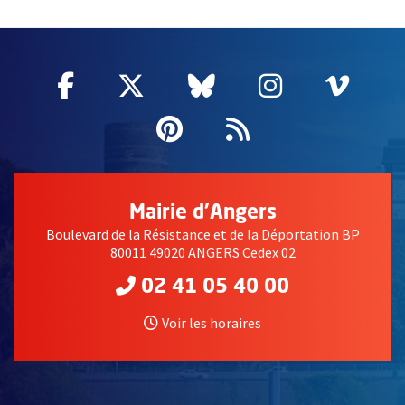
2632
Facebook
, Ouvre une nouvelle fenêtre
Twitter
, Ouvre une nouvelle fe
Bluesky
, Ouvre une nouv
Instagram
, Ouvre un
Vime
, Ouv
Pinterest
, Ouvre une nouvell
Flux RSS
Mairie d'Angers
Boulevard de la Résistance et de la Déportation BP
80011 49020 ANGERS Cedex 02
02 41 05 40 00
Voir les horaires