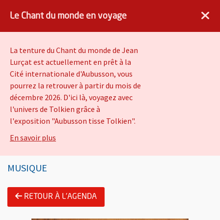
×
Angers.fr : Retour à l'accueil
AF
Vivre à Angers
Le Chant du monde en voyage
VOIR
Ville d'Angers
Gratuit - dans Google Play
La tenture du Chant du monde de Jean
Lurçat est actuellement en prêt à la
Cité internationale d'Aubusson, vous
Titi Robin - Quartet Ma
pourrez la retrouver à partir du mois de
Gavali
décembre 2026. D'ici là, voyagez avec
l'univers de Tolkien grâce à
l'exposition "Aubusson tisse Tolkien".
Actualités & sorties
Agenda
sur Le Chant du monde en voyage
En savoir plus
MUSIQUE
Information importante
Présentation de l'évènement
RETOUR À L'AGENDA