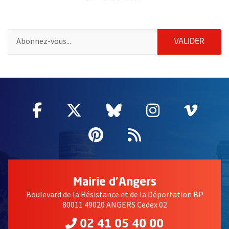
Pour vous inscrire à la lettre d'information de la ville d'Angers
ENVOY
VALIDER
2632
Facebook
, Ouvre une nouvelle fenêtre
Twitter
, Ouvre une nouvelle fe
Bluesky
, Ouvre une nouv
Instagram
, Ouvre un
Vime
, Ouv
Pinterest
, Ouvre une nouvell
Flux RSS
Mairie d'Angers
Boulevard de la Résistance et de la Déportation BP
80011 49020 ANGERS Cedex 02
02 41 05 40 00