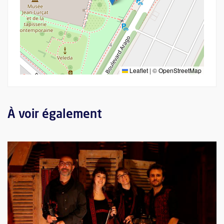
Leaflet
|
©
OpenStreetMap
À voir également
Plus d'information sur l'évènement : Zelije