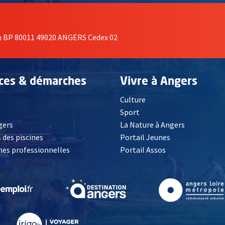
on BP 80011 49020 ANGERS Cedex 02
ices & démarches
Vivre à Angers
Culture
é
Sport
, Ouvre une nouvelle fenêtre
gers
La Nature à Angers
 des piscines
Portail Jeunes
es professionnelles
Portail Assos
lle fenêtre
, Ouvre une nouvelle fenêtre
, Ouvre une nouvelle fenêtre
, Ouvre une nouvelle fenêtre