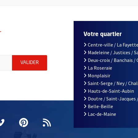
r
Votre quartier
Centre-ville / La Fayette
Madeleine / Justices / 
le d'Angers, indiquez votre email (champ obligatoire)
Deux-croix / Banchais /
ENVOYER MA DEMANDE D'INSCRIPTION À LA L
VALIDER
La Roseraie
Monplaisir
Saint-Serge / Ney / Cha
Hauts-de-Saint-Aubin
Doutre / Saint-Jacques 
Belle-Beille
Lac-de-Maine
nêtre
elle fenêtre
e nouvelle fenêtre
agram
vre une nouvelle fenêtre
Vimeo
, Ouvre une nouvelle fenêtre
Pinterest
, Ouvre une nouvelle fenêtre
Flux RSS