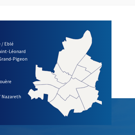
 / Eblé
Saint-Léonard
 Grand-Pigeon
ETTRE D'INFORMATION DE LA VILLE D'ANGERS
louère
/ Nazareth