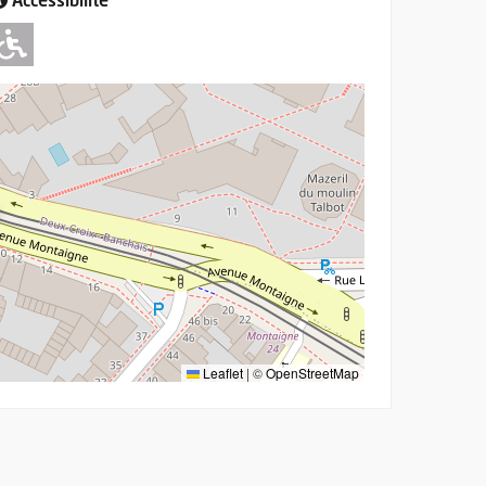
Accessibilité
Adapté pour l'handicap Moteur
Leaflet
|
©
OpenStreetMap