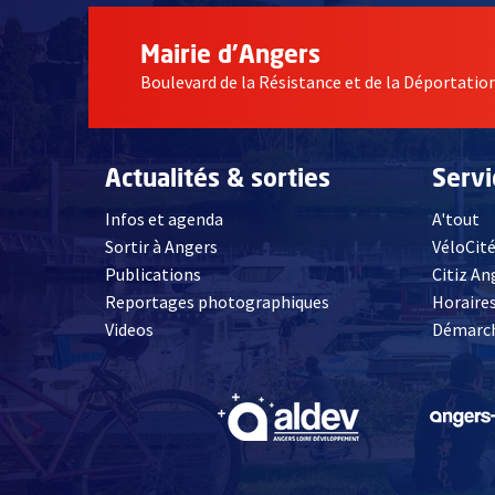
Mairie d'Angers
Boulevard de la Résistance et de la Déportati
Actualités & sorties
Serv
Infos et agenda
A'tout
Sortir à Angers
VéloCit
Publications
Citiz An
Reportages photographiques
Horaires
, Ouvre une nouvelle fenêtre
Videos
Démarch
, Ouvre une nouve