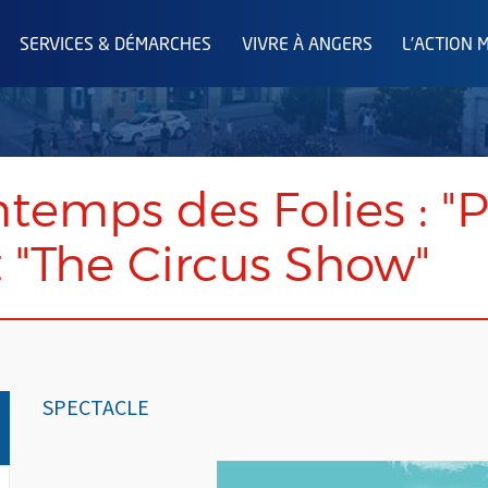
SERVICES & DÉMARCHES
VIVRE À ANGERS
L'ACTION 
intemps des Folies : "
 "The Circus Show"
SPECTACLE