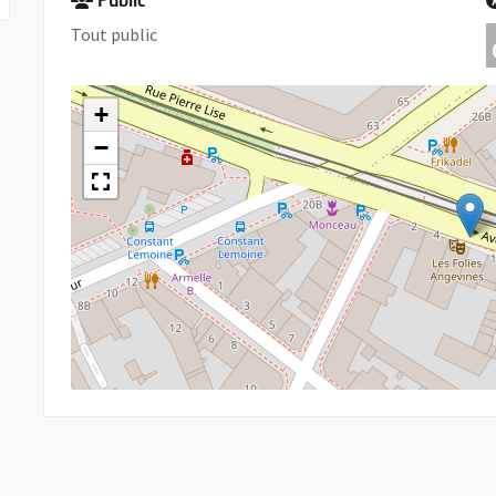
Public
Tout public
+
−