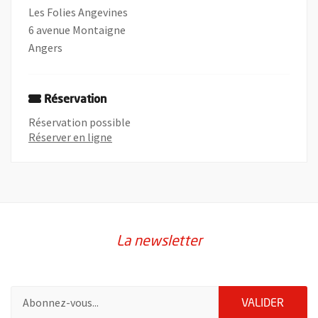
Les Folies Angevines
6 avenue Montaigne
Angers
Réservation
Réservation possible
Réserver en ligne
La newsletter
Pour vous inscrire à la lettre d'information de la ville d'Angers
ENVOY
VALIDER