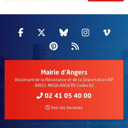
2632
Facebook
, Ouvre une nouvelle fenêtre
Twitter
, Ouvre une nouvelle fe
Bluesky
, Ouvre une nouv
Instagram
, Ouvre un
Vime
, Ouv
Pinterest
, Ouvre une nouvell
Flux RSS
Mairie d'Angers
Boulevard de la Résistance et de la Déportation BP
80011 49020 ANGERS Cedex 02
02 41 05 40 00
Voir les horaires