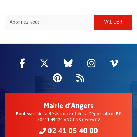
Pour vous inscrire à la lettre d'information de la ville d'Angers
ENVOY
VALIDER
2632
Facebook
, Ouvre une nouvelle fenêtre
Twitter
, Ouvre une nouvelle fe
Bluesky
, Ouvre une nouv
Instagram
, Ouvre un
Vime
, Ouv
Pinterest
, Ouvre une nouvell
Flux RSS
Mairie d'Angers
Boulevard de la Résistance et de la Déportation BP
80011 49020 ANGERS Cedex 02
02 41 05 40 00