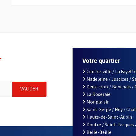
r
Votre quartier
Centre-ville / La Fayette
Madeleine / Justices / 
le d'Angers, indiquez votre email (champ obligatoire)
Deux-croix / Banchais /
ENVOYER MA DEMANDE D'INSCRIPTION À LA L
VALIDER
La Roseraie
Monplaisir
Saint-Serge / Ney / Cha
Hauts-de-Saint-Aubin
Doutre / Saint-Jacques 
Belle-Beille