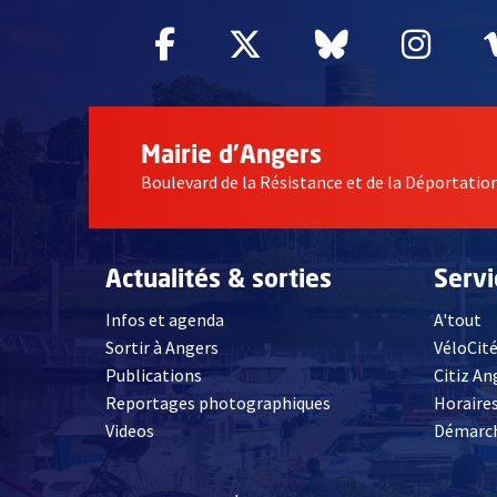
Facebook
, Ouvre une nouvelle fe
Twitter
, Ouvre une nouv
Bluesky
, Ouvre un
Inst
, Ou
Mairie d'Angers
Boulevard de la Résistance et de la Déportati
Actualités & sorties
Serv
Infos et agenda
A'tout
Sortir à Angers
VéloCit
Publications
Citiz An
Reportages photographiques
Horaires
, Ouvre une nouvelle fenêtre
Videos
Démarch