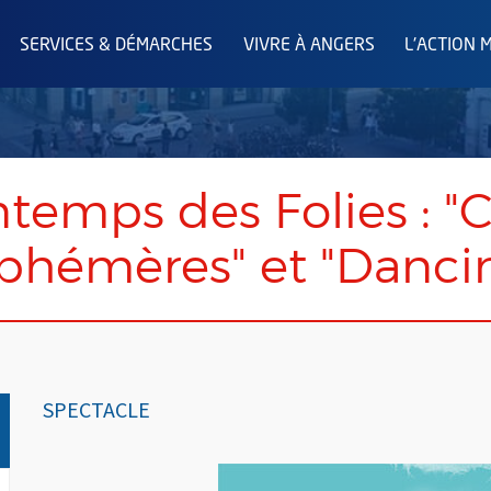
SERVICES & DÉMARCHES
VIVRE À ANGERS
L'ACTION 
ntemps des Folies : "Ci
 éphémères" et "Danc
SPECTACLE