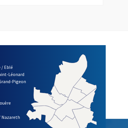
 / Eblé
Saint-Léonard
 Grand-Pigeon
ETTRE D'INFORMATION DE LA VILLE D'ANGERS
louère
/ Nazareth