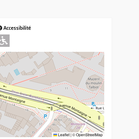
Accessibilité
Adapté pour l'handicap Moteur
Leaflet
|
©
OpenStreetMap