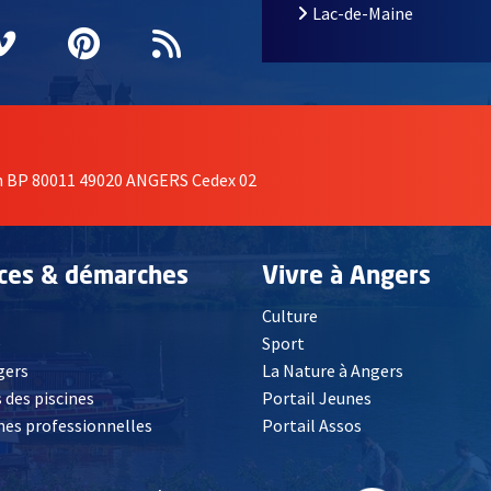
Lac-de-Maine
nêtre
elle fenêtre
e nouvelle fenêtre
agram
vre une nouvelle fenêtre
Vimeo
, Ouvre une nouvelle fenêtre
Pinterest
, Ouvre une nouvelle fenêtre
Flux RSS
on BP 80011 49020 ANGERS Cedex 02
ices & démarches
Vivre à Angers
Culture
é
Sport
, Ouvre une nouvelle fenêtre
gers
La Nature à Angers
 des piscines
Portail Jeunes
es professionnelles
Portail Assos