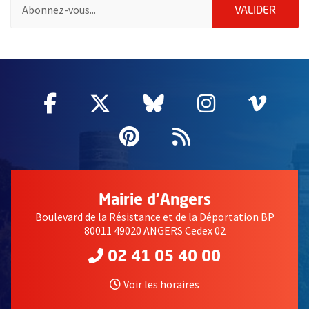
Pour vous inscrire à la lettre d'information de la ville d'Angers
ENVOY
VALIDER
2632
Facebook
, Ouvre une nouvelle fenêtre
Twitter
, Ouvre une nouvelle fe
Bluesky
, Ouvre une nouv
Instagram
, Ouvre un
Vime
, Ouv
Pinterest
, Ouvre une nouvell
Flux RSS
Mairie d'Angers
Boulevard de la Résistance et de la Déportation BP
80011 49020 ANGERS Cedex 02
02 41 05 40 00
Voir les horaires