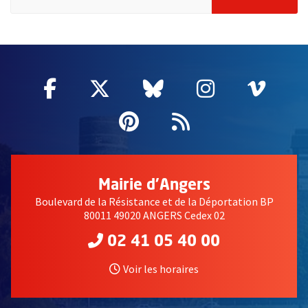
2632
Facebook
, Ouvre une nouvelle fenêtre
Twitter
, Ouvre une nouvelle fe
Bluesky
, Ouvre une nouv
Instagram
, Ouvre un
Vime
, Ouv
Pinterest
, Ouvre une nouvell
Flux RSS
Mairie d'Angers
Boulevard de la Résistance et de la Déportation BP
80011 49020 ANGERS Cedex 02
02 41 05 40 00
Voir les horaires