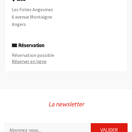
Les Folies Angevines
6 avenue Montaigne
Angers
Réservation
Réservation possible
Réserver en ligne
La newsletter
Pour vous inscrire à la lettre d'information de la ville d'Angers
ENVOY
VALIDER