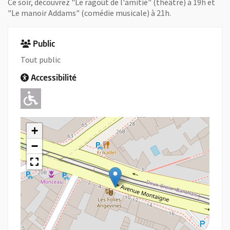
Ce soir, découvrez "Le ragoût de l'amitié" (théâtre) à 19h et
"Le manoir Addams" (comédie musicale) à 21h.
Public
Tout public
Accessibilité
Adapté pour l'handicap Moteur
+
−