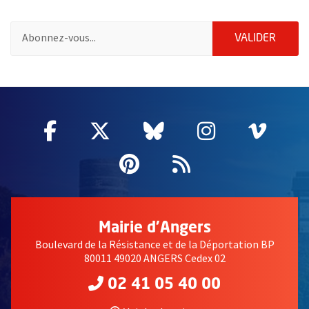
Pour vous inscrire à la lettre d'information de la ville d'Angers
ENVOY
VALIDER
2632
Facebook
, Ouvre une nouvelle fenêtre
Twitter
, Ouvre une nouvelle fe
Bluesky
, Ouvre une nouv
Instagram
, Ouvre un
Vime
, Ouv
Pinterest
, Ouvre une nouvell
Flux RSS
Mairie d'Angers
Boulevard de la Résistance et de la Déportation BP
80011 49020 ANGERS Cedex 02
02 41 05 40 00