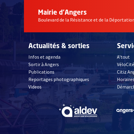
Mairie d'Angers
Boulevard de la Résistance et de la Déportati
Actualités & sorties
Serv
Infos et agenda
A'tout
Sortir à Angers
VéloCit
Publications
Citiz An
Reportages photographiques
Horaires
, Ouvre une nouvelle fenêtre
Videos
Démarch
, Ouvre une nouve