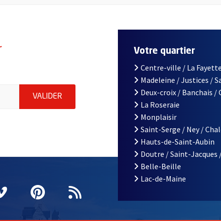
r
Votre quartier
Centre-ville / La Fayette
Madeleine / Justices / 
le d'Angers, indiquez votre email (champ obligatoire)
Deux-croix / Banchais /
ENVOYER MA DEMANDE D'INSCRIPTION À LA L
VALIDER
La Roseraie
Monplaisir
Saint-Serge / Ney / Cha
Hauts-de-Saint-Aubin
Doutre / Saint-Jacques 
Belle-Beille
Lac-de-Maine
nêtre
elle fenêtre
e nouvelle fenêtre
agram
vre une nouvelle fenêtre
Vimeo
, Ouvre une nouvelle fenêtre
Pinterest
, Ouvre une nouvelle fenêtre
Flux RSS