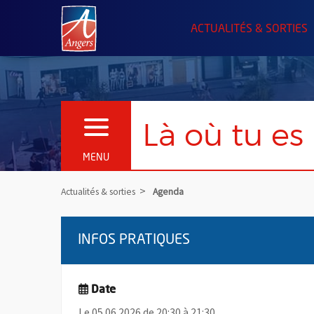
Angers.fr : Retour à l'accueil
ACTUALITÉS & SORTIES
Là où tu es
OUVRIR LE MENU
MENU
Actualités & sorties
Agenda
INFOS PRATIQUES
Date
Le 05.06.2026 de 20:30 à 21:30