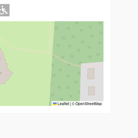
Adapté pour l'handicap Moteur
Leaflet
|
©
OpenStreetMap