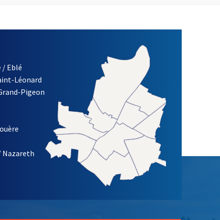
 / Eblé
Saint-Léonard
 Grand-Pigeon
ETTRE D'INFORMATION DE LA VILLE D'ANGERS
louère
/ Nazareth