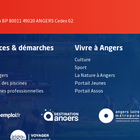
on BP 80011 49020 ANGERS Cedex 02
ices & démarches
Vivre à Angers
Culture
é
Sport
, Ouvre une nouvelle fenêtre
gers
La Nature à Angers
 des piscines
Portail Jeunes
es professionnelles
Portail Assos
lle fenêtre
, Ouvre une nouvelle fenêtre
, Ouvre une nouvelle fenêtre
, Ouvre une nouvelle fenêtre