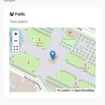
ludique.
Public
Tout public
+
−
Leaflet
|
©
OpenStreetMap