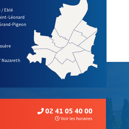
 / Eblé
Saint-Léonard
 Grand-Pigeon
ETTRE D'INFORMATION DE LA VILLE D'ANGERS
louère
/ Nazareth
02 41 05 40 00
Voir les horaires