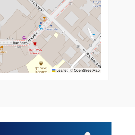
Leaflet
|
©
OpenStreetMap