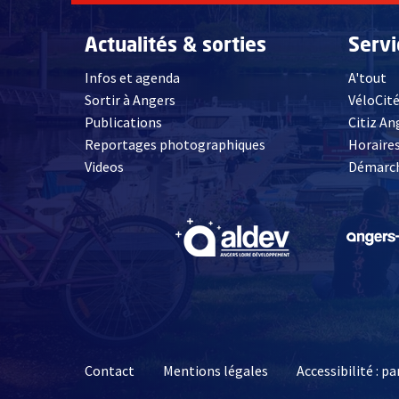
Actualités & sorties
Serv
Infos et agenda
A'tout
Sortir à Angers
VéloCit
Publications
Citiz An
Reportages photographiques
Horaires
, Ouvre une nouvelle fenêtre
Videos
Démarch
, Ouvre une nouve
Contact
Mentions légales
Accessibilité : 