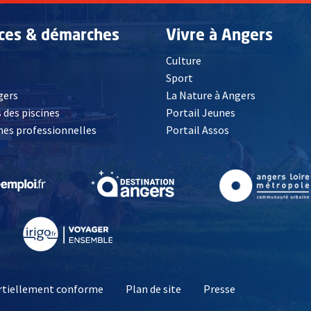
ices & démarches
Vivre à Angers
Culture
é
Sport
, Ouvre une nouvelle fenêtre
gers
La Nature à Angers
 des piscines
Portail Jeunes
es professionnelles
Portail Assos
lle fenêtre
, Ouvre une nouvelle fenêtre
, Ouvre une nouvelle fenêtre
, Ouvre une nouvelle fenêtre
, Ouvre une nouv
partiellement conforme
Plan de site
Presse