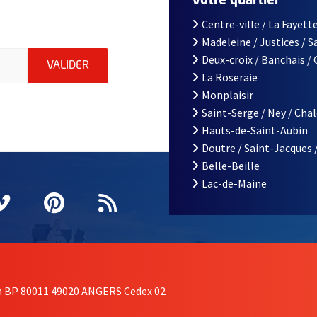
Votre quartier
Centre-ville / La Fayette
Madeleine / Justices / 
le d'Angers, indiquez votre email (champ obligatoire)
Deux-croix / Banchais /
ENVOYER MA DEMANDE D'INSCRIPTION À LA L
VALIDER
La Roseraie
Monplaisir
Saint-Serge / Ney / Cha
Hauts-de-Saint-Aubin
Doutre / Saint-Jacques 
Belle-Beille
Lac-de-Maine
nêtre
elle fenêtre
e nouvelle fenêtre
agram
vre une nouvelle fenêtre
Vimeo
, Ouvre une nouvelle fenêtre
Pinterest
, Ouvre une nouvelle fenêtre
Flux RSS
on BP 80011 49020 ANGERS Cedex 02