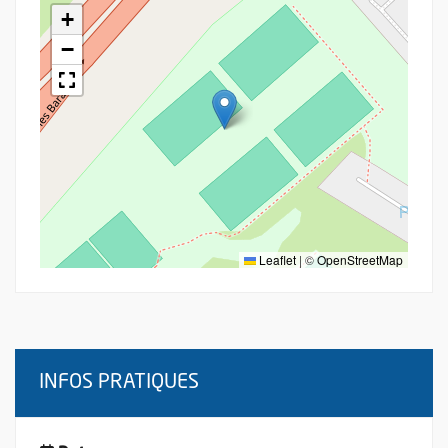
+
−
Leaflet
|
©
OpenStreetMap
INFOS PRATIQUES