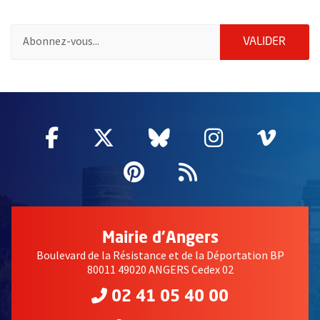
Pour vous inscrire à la lettre d'information de la ville d'Angers
ENVOY
VALIDER
2632
Facebook
, Ouvre une nouvelle fenêtre
Twitter
, Ouvre une nouvelle fe
Bluesky
, Ouvre une nouv
Instagram
, Ouvre un
Vime
, Ouv
Pinterest
, Ouvre une nouvell
Flux RSS
Mairie d'Angers
Boulevard de la Résistance et de la Déportation BP
80011 49020 ANGERS Cedex 02
02 41 05 40 00