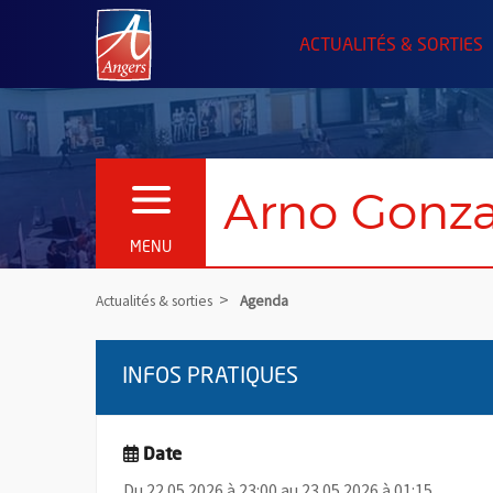
Angers.fr : Retour à l'accueil
ACTUALITÉS & SORTIES
Arno Gonza
OUVRIR LE MENU
MENU
Actualités & sorties
Agenda
INFOS PRATIQUES
Date
Du 22.05.2026 à 23:00 au 23.05.2026 à 01:15