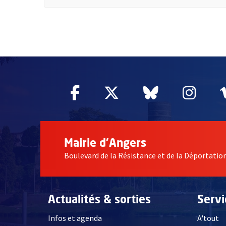
2632
Facebook
, Ouvre une nouvelle fe
Twitter
, Ouvre une nouv
Bluesky
, Ouvre un
Inst
, Ou
Mairie d'Angers
Boulevard de la Résistance et de la Déportati
Actualités & sorties
Serv
Infos et agenda
A'tout