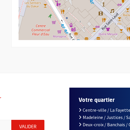
r
Votre quartier
Centre-ville / La Fayette
Madeleine / Justices / 
le d'Angers, indiquez votre email (champ obligatoire)
Deux-croix / Banchais /
ENVOYER MA DEMANDE D'INSCRIPTION À LA L
VALIDER