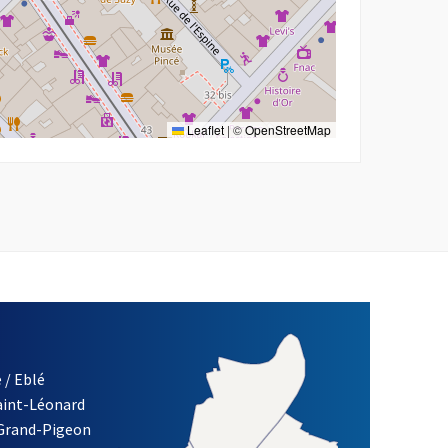
Leaflet
|
©
OpenStreetMap
 / Eblé
Saint-Léonard
 Grand-Pigeon
ETTRE D'INFORMATION DE LA VILLE D'ANGERS