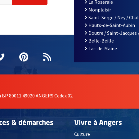
La Roseraie
Monplaisir
Saint-Serge / Ney / Cha
Hauts-de-Saint-Aubin
Doutre / Saint-Jacques 
Belle-Beille
Lac-de-Maine
nêtre
elle fenêtre
e nouvelle fenêtre
agram
vre une nouvelle fenêtre
Vimeo
, Ouvre une nouvelle fenêtre
Pinterest
, Ouvre une nouvelle fenêtre
Flux RSS
on BP 80011 49020 ANGERS Cedex 02
ices & démarches
Vivre à Angers
Culture