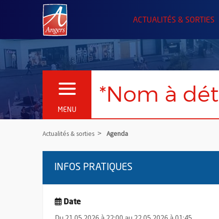
Angers.fr : Retour à l'accueil
ACTUALITÉS & SORTIES
*Nom à dét
OUVRIR LE MENU
MENU
Actualités & sorties
Agenda
INFOS PRATIQUES
Date
Du 21.05.2026 à 22:00 au 22.05.2026 à 01:45