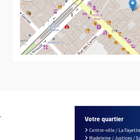
r
Votre quartier
Centre-ville / La Fayette
Madeleine / Justices / 