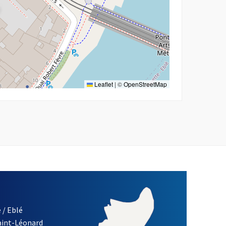
Leaflet
|
©
OpenStreetMap
 / Eblé
Saint-Léonard