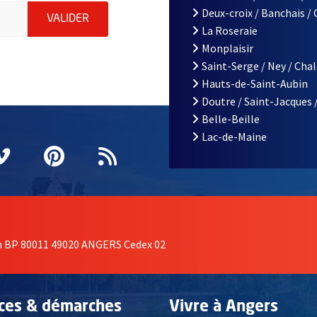
le d'Angers, indiquez votre email (champ obligatoire)
Deux-croix / Banchais /
ENVOYER MA DEMANDE D'INSCRIPTION À LA L
VALIDER
La Roseraie
Monplaisir
Saint-Serge / Ney / Cha
Hauts-de-Saint-Aubin
Doutre / Saint-Jacques 
Belle-Beille
Lac-de-Maine
nêtre
elle fenêtre
e nouvelle fenêtre
agram
vre une nouvelle fenêtre
Vimeo
, Ouvre une nouvelle fenêtre
Pinterest
, Ouvre une nouvelle fenêtre
Flux RSS
on BP 80011 49020 ANGERS Cedex 02
ices & démarches
Vivre à Angers