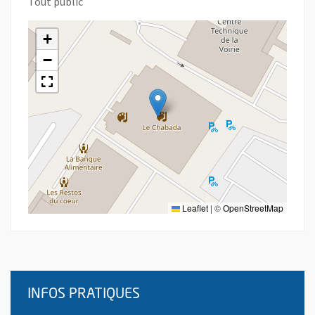
Tout public
+
−
Leaflet
|
©
OpenStreetMap
INFOS PRATIQUES