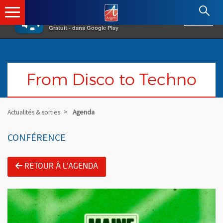
×
Angers.fr : Retour à l'accueil
AF
Vivre à Angers
VOIR
Ville d'Angers
Gratuit - dans Google Play
From Disco to Techno
Actualités & sorties
Agenda
CONFÉRENCE
RETOUR À L'AGENDA