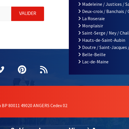
Madeleine / Justices / 
le d'Angers, indiquez votre email (champ obligatoire)
Deux-croix / Banchais /
ENVOYER MA DEMANDE D'INSCRIPTION À LA L
VALIDER
La Roseraie
Monplaisir
Saint-Serge / Ney / Cha
Hauts-de-Saint-Aubin
Doutre / Saint-Jacques 
Belle-Beille
Lac-de-Maine
nêtre
elle fenêtre
e nouvelle fenêtre
agram
vre une nouvelle fenêtre
Vimeo
, Ouvre une nouvelle fenêtre
Pinterest
, Ouvre une nouvelle fenêtre
Flux RSS
on BP 80011 49020 ANGERS Cedex 02