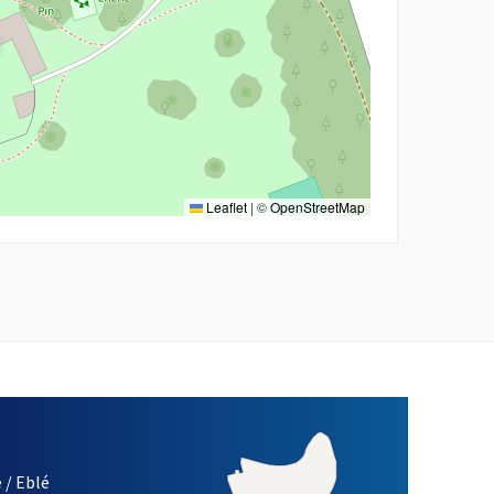
Leaflet
|
©
OpenStreetMap
 / Eblé