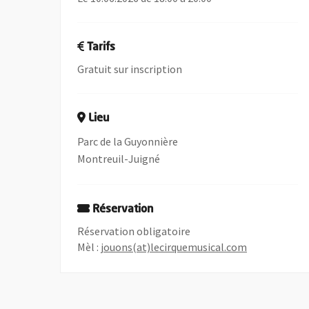
Tarifs
Gratuit sur inscription
Lieu
Parc de la Guyonnière
Montreuil-Juigné
Réservation
Réservation obligatoire
, Ouvre une n
, Ouvre une n
Mèl :
jouons(at)lecirquemusical.com