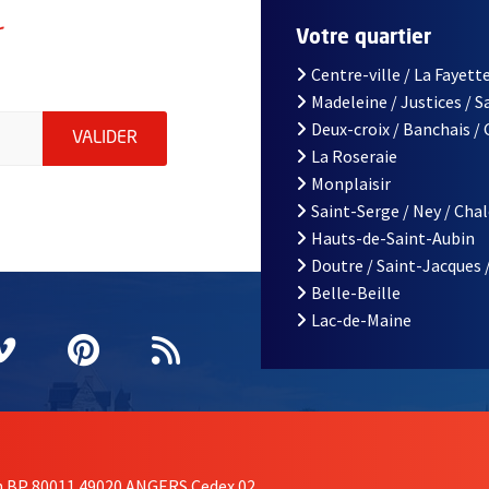
r
Votre quartier
Centre-ville / La Fayette
Madeleine / Justices / 
le d'Angers, indiquez votre email (champ obligatoire)
Deux-croix / Banchais /
ENVOYER MA DEMANDE D'INSCRIPTION À LA L
VALIDER
La Roseraie
Monplaisir
Saint-Serge / Ney / Cha
Hauts-de-Saint-Aubin
Doutre / Saint-Jacques 
Belle-Beille
Lac-de-Maine
nêtre
elle fenêtre
e nouvelle fenêtre
agram
vre une nouvelle fenêtre
Vimeo
, Ouvre une nouvelle fenêtre
Pinterest
, Ouvre une nouvelle fenêtre
Flux RSS
on BP 80011 49020 ANGERS Cedex 02