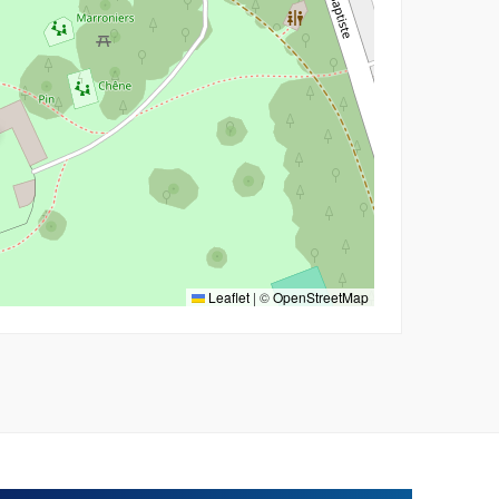
Leaflet
|
©
OpenStreetMap