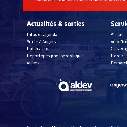
Actualités & sorties
Serv
Infos et agenda
A'tout
Sortir à Angers
VéloCit
Publications
Citiz An
Reportages photographiques
Horaires
, Ouvre une nouvelle fenêtre
Videos
Démarch
, Ouvre une nouve