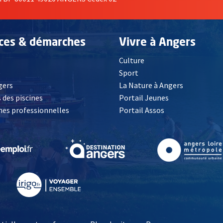
ices & démarches
Vivre à Angers
Culture
é
Sport
, Ouvre une nouvelle fenêtre
gers
La Nature à Angers
 des piscines
Portail Jeunes
es professionnelles
Portail Assos
lle fenêtre
, Ouvre une nouvelle fenêtre
, Ouvre une nouvelle fenêtre
, Ouvre une nouvelle fenêtre