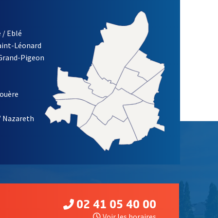
 / Eblé
Saint-Léonard
 Grand-Pigeon
ETTRE D'INFORMATION DE LA VILLE D'ANGERS
louère
/ Nazareth
02 41 05 40 00
Voir les horaires