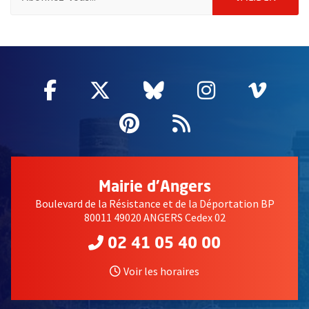
2632
Facebook
, Ouvre une nouvelle fenêtre
Twitter
, Ouvre une nouvelle fe
Bluesky
, Ouvre une nouv
Instagram
, Ouvre un
Vime
, Ouv
Pinterest
, Ouvre une nouvell
Flux RSS
Mairie d'Angers
Boulevard de la Résistance et de la Déportation BP
80011 49020 ANGERS Cedex 02
02 41 05 40 00
Voir les horaires