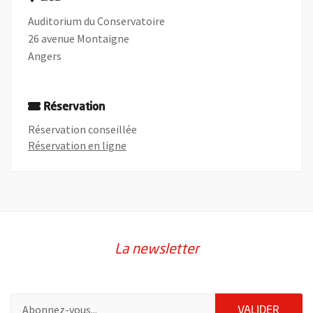
Auditorium du Conservatoire
26 avenue Montaigne
Angers
Réservation
Réservation conseillée
, Ouvre une nouvelle fenêtre
Réservation en ligne
La newsletter
Pour vous inscrire à la lettre d'information de la ville d'Angers
ENVOY
VALIDER