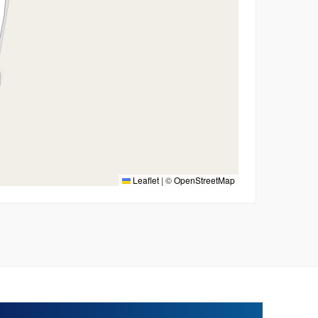
Leaflet
|
©
OpenStreetMap