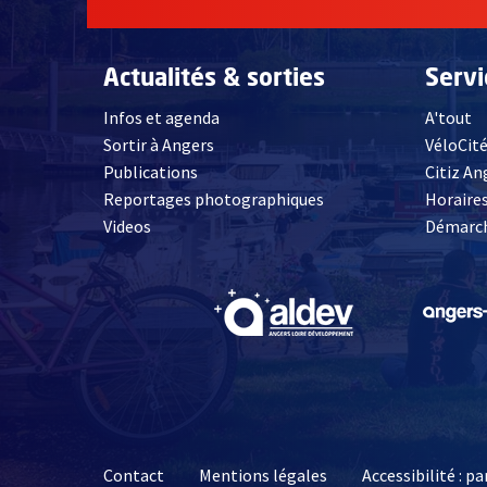
Actualités & sorties
Serv
Infos et agenda
A'tout
Sortir à Angers
VéloCit
Publications
Citiz An
Reportages photographiques
Horaires
, Ouvre une nouvelle fenêtre
Videos
Démarch
, Ouvre une nouve
Contact
Mentions légales
Accessibilité : 