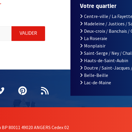
r
Votre quartier
Centre-ville / La Fayette
Madeleine / Justices / 
le d'Angers, indiquez votre email (champ obligatoire)
Deux-croix / Banchais /
ENVOYER MA DEMANDE D'INSCRIPTION À LA L
VALIDER
La Roseraie
Monplaisir
Saint-Serge / Ney / Cha
Hauts-de-Saint-Aubin
Doutre / Saint-Jacques 
Belle-Beille
Lac-de-Maine
nêtre
elle fenêtre
e nouvelle fenêtre
agram
vre une nouvelle fenêtre
Vimeo
, Ouvre une nouvelle fenêtre
Pinterest
, Ouvre une nouvelle fenêtre
Flux RSS
on BP 80011 49020 ANGERS Cedex 02