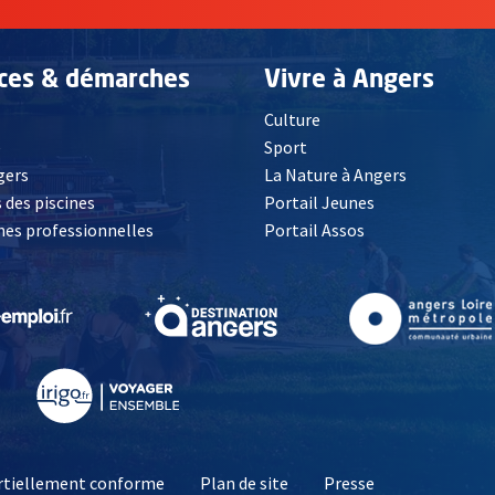
ices & démarches
Vivre à Angers
Culture
é
Sport
, Ouvre une nouvelle fenêtre
gers
La Nature à Angers
 des piscines
Portail Jeunes
es professionnelles
Portail Assos
lle fenêtre
, Ouvre une nouvelle fenêtre
, Ouvre une nouvelle fenêtre
, Ouvre une nouvelle fenêtre
, Ouvre une nouv
partiellement conforme
Plan de site
Presse