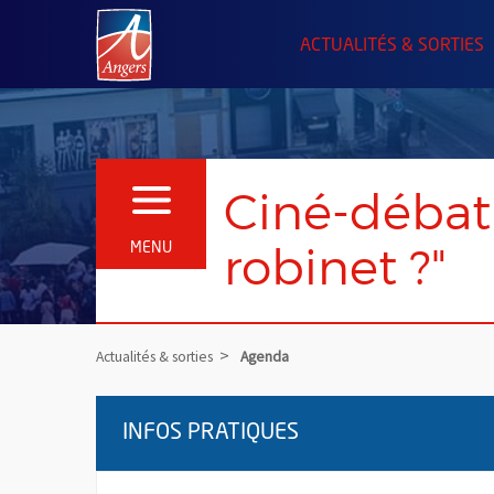
Angers.fr : Retour à l'accueil
ACTUALITÉS & SORTIES
Ciné-débat 
OUVRIR LE MENU
robinet ?"
MENU
Actualités & sorties
Agenda
INFOS PRATIQUES