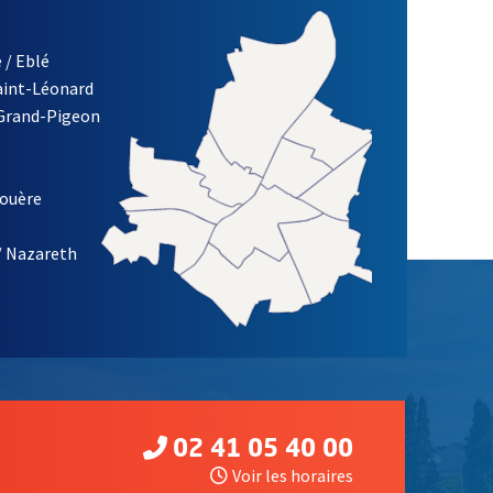
 / Eblé
Saint-Léonard
 Grand-Pigeon
ETTRE D'INFORMATION DE LA VILLE D'ANGERS
louère
/ Nazareth
02 41 05 40 00
Voir les horaires