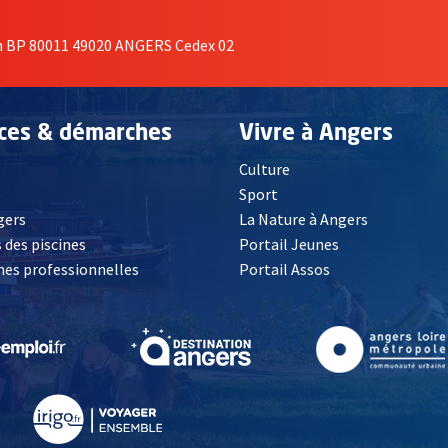
on BP 80011 49020 ANGERS Cedex 02
ices & démarches
Vivre à Angers
Culture
é
Sport
, Ouvre une nouvelle fenêtre
gers
La Nature à Angers
 des piscines
Portail Jeunes
es professionnelles
Portail Assos
lle fenêtre
, Ouvre une nouvelle fenêtre
, Ouvre une nouvelle fenêtre
, Ouvre une nouvelle fenêtre