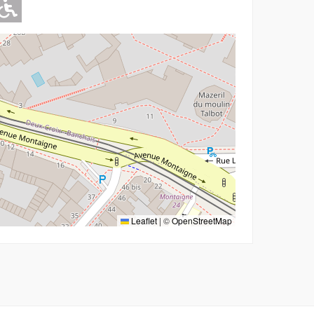
Adapté pour l'handicap Moteur
Leaflet
|
©
OpenStreetMap