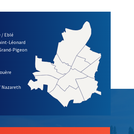
 / Eblé
Saint-Léonard
 Grand-Pigeon
ETTRE D'INFORMATION DE LA VILLE D'ANGERS
louère
/ Nazareth