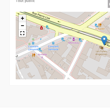
Tout public
+
−