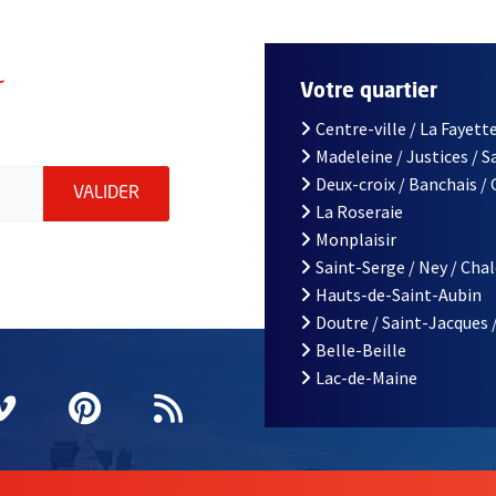
r
Votre quartier
Centre-ville / La Fayette
Madeleine / Justices / 
le d'Angers, indiquez votre email (champ obligatoire)
Deux-croix / Banchais /
ENVOYER MA DEMANDE D'INSCRIPTION À LA L
VALIDER
La Roseraie
Monplaisir
Saint-Serge / Ney / Cha
Hauts-de-Saint-Aubin
Doutre / Saint-Jacques 
Belle-Beille
Lac-de-Maine
nêtre
elle fenêtre
e nouvelle fenêtre
agram
vre une nouvelle fenêtre
Vimeo
, Ouvre une nouvelle fenêtre
Pinterest
, Ouvre une nouvelle fenêtre
Flux RSS