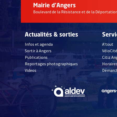
Mairie d'Angers
Boulevard de la Résistance et de la Déportati
Actualités & sorties
Serv
Infos et agenda
A'tout
Sortir à Angers
VéloCit
Publications
Citiz An
Reportages photographiques
Horaires
, Ouvre une nouvelle fenêtre
Videos
Démarch
, Ouvre une nouve