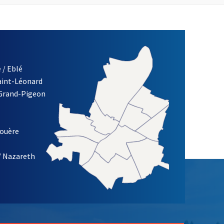
 / Eblé
Saint-Léonard
 Grand-Pigeon
ETTRE D'INFORMATION DE LA VILLE D'ANGERS
louère
/ Nazareth