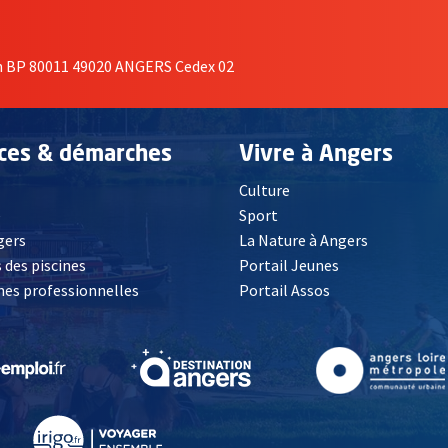
on BP 80011 49020 ANGERS Cedex 02
ices & démarches
Vivre à Angers
Culture
é
Sport
, Ouvre une nouvelle fenêtre
gers
La Nature à Angers
 des piscines
Portail Jeunes
es professionnelles
Portail Assos
lle fenêtre
, Ouvre une nouvelle fenêtre
, Ouvre une nouvelle fenêtre
, Ouvre une nouvelle fenêtre