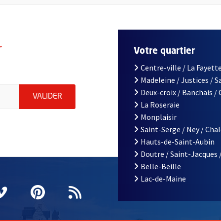
r
Votre quartier
Centre-ville / La Fayette
Madeleine / Justices / 
le d'Angers, indiquez votre email (champ obligatoire)
Deux-croix / Banchais /
ENVOYER MA DEMANDE D'INSCRIPTION À LA L
VALIDER
La Roseraie
Monplaisir
Saint-Serge / Ney / Cha
Hauts-de-Saint-Aubin
Doutre / Saint-Jacques 
Belle-Beille
Lac-de-Maine
nêtre
elle fenêtre
e nouvelle fenêtre
agram
vre une nouvelle fenêtre
Vimeo
, Ouvre une nouvelle fenêtre
Pinterest
, Ouvre une nouvelle fenêtre
Flux RSS