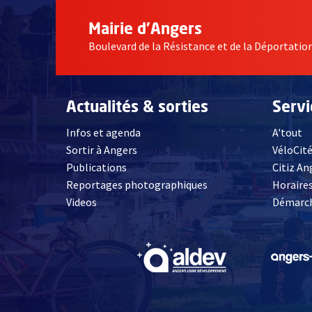
Mairie d'Angers
Boulevard de la Résistance et de la Déportati
Actualités & sorties
Serv
Infos et agenda
A'tout
Sortir à Angers
VéloCit
Publications
Citiz An
Reportages photographiques
Horaires
, Ouvre une nouvelle fenêtre
Videos
Démarch
, Ouvre une nouve