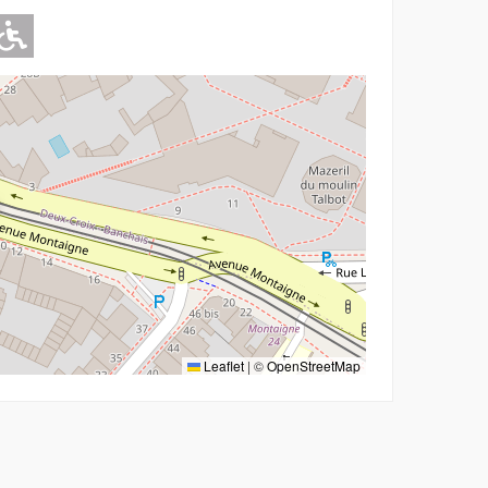
Adapté pour l'handicap Moteur
Leaflet
|
©
OpenStreetMap