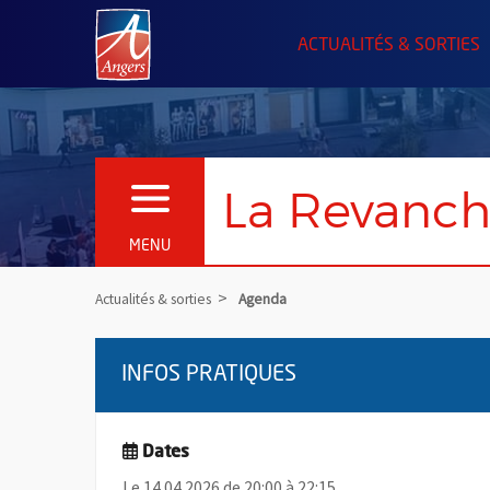
Angers.fr : Retour à l'accueil
ACTUALITÉS & SORTIES
La Revanch
OUVRIR LE MENU
MENU
Actualités & sorties
Agenda
INFOS PRATIQUES
Dates
Le 14.04.2026 de 20:00 à 22:15