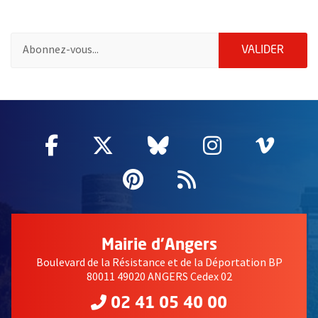
Pour vous inscrire à la lettre d'information de la ville d'Angers
ENVOY
VALIDER
2632
Facebook
, Ouvre une nouvelle fenêtre
Twitter
, Ouvre une nouvelle fe
Bluesky
, Ouvre une nouv
Instagram
, Ouvre un
Vime
, Ouv
Pinterest
, Ouvre une nouvell
Flux RSS
Mairie d'Angers
Boulevard de la Résistance et de la Déportation BP
80011 49020 ANGERS Cedex 02
02 41 05 40 00