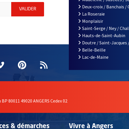
le d'Angers, indiquez votre email (champ obligatoire)
Deux-croix / Banchais /
ENVOYER MA DEMANDE D'INSCRIPTION À LA L
VALIDER
La Roseraie
Monplaisir
Saint-Serge / Ney / Cha
Hauts-de-Saint-Aubin
Doutre / Saint-Jacques 
Belle-Beille
Lac-de-Maine
nêtre
elle fenêtre
e nouvelle fenêtre
agram
vre une nouvelle fenêtre
Vimeo
, Ouvre une nouvelle fenêtre
Pinterest
, Ouvre une nouvelle fenêtre
Flux RSS
on BP 80011 49020 ANGERS Cedex 02
ices & démarches
Vivre à Angers