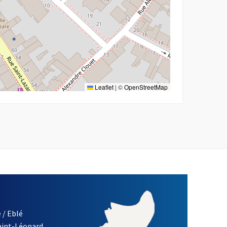
Leaflet
|
©
OpenStreetMap
 / Eblé
Saint-Léonard