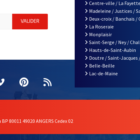
Centre-ville / La Fayette
Madeleine / Justices / 
le d'Angers, indiquez votre email (champ obligatoire)
Deux-croix / Banchais /
ENVOYER MA DEMANDE D'INSCRIPTION À LA L
VALIDER
La Roseraie
Monplaisir
Saint-Serge / Ney / Cha
Hauts-de-Saint-Aubin
Doutre / Saint-Jacques 
Belle-Beille
Lac-de-Maine
nêtre
elle fenêtre
e nouvelle fenêtre
agram
vre une nouvelle fenêtre
Vimeo
, Ouvre une nouvelle fenêtre
Pinterest
, Ouvre une nouvelle fenêtre
Flux RSS
on BP 80011 49020 ANGERS Cedex 02