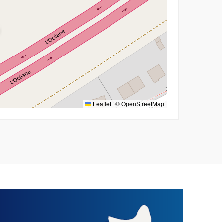
Leaflet
|
©
OpenStreetMap