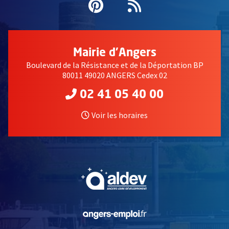
Pinterest
, Ouvre une nouvell
Flux RSS
Mairie d'Angers
Boulevard de la Résistance et de la Déportation BP
80011 49020 ANGERS Cedex 02
02 41 05 40 00
Voir les horaires
, Ouvre une nouvelle fe
, Ouvre une nouvelle fe