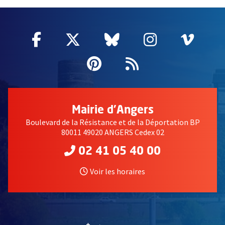
2632
Facebook
, Ouvre une nouvelle fenêtre
Twitter
, Ouvre une nouvelle fe
Bluesky
, Ouvre une nouv
Instagram
, Ouvre un
Vime
, Ouv
Pinterest
, Ouvre une nouvell
Flux RSS
Mairie d'Angers
Boulevard de la Résistance et de la Déportation BP
80011 49020 ANGERS Cedex 02
02 41 05 40 00
Voir les horaires