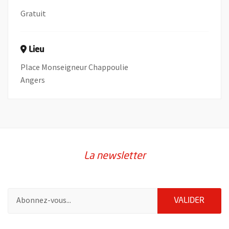
Gratuit
Lieu
Place Monseigneur Chappoulie
Angers
La newsletter
Pour vous inscrire à la lettre d'information de la ville d'Angers
ENVOY
VALIDER