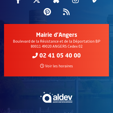
Pinterest
, Ouvre une nouvell
Flux RSS
Mairie d'Angers
Boulevard de la Résistance et de la Déportation BP
80011 49020 ANGERS Cedex 02
02 41 05 40 00
Voir les horaires
, Ouvre une nouvelle fe
, Ouvre une nouvelle fe