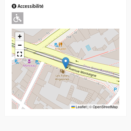
Accessibilité
Adapté pour l'handicap Moteur
+
−
Leaflet
|
©
OpenStreetMap