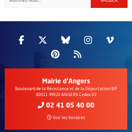
ENVOY
VALIDER
2632
Facebook
, Ouvre une nouvelle fenêtre
Twitter
, Ouvre une nouvelle fe
Bluesky
, Ouvre une nouv
Instagram
, Ouvre un
Vime
, Ouv
Pinterest
, Ouvre une nouvell
Flux RSS
Mairie d'Angers
Boulevard de la Résistance et de la Déportation BP
80011 49020 ANGERS Cedex 02
02 41 05 40 00
Voir les horaires