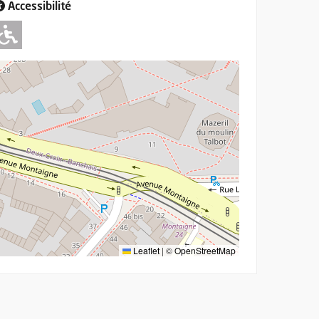
Accessibilité
Adapté pour l'handicap Moteur
Leaflet
|
©
OpenStreetMap