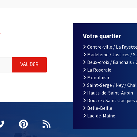
r
Votre quartier
Centre-ville / La Fayette
Madeleine / Justices / 
le d'Angers, indiquez votre email (champ obligatoire)
Deux-croix / Banchais /
ENVOYER MA DEMANDE D'INSCRIPTION À LA L
VALIDER
La Roseraie
Monplaisir
Saint-Serge / Ney / Cha
Hauts-de-Saint-Aubin
Doutre / Saint-Jacques 
Belle-Beille
Lac-de-Maine
nêtre
elle fenêtre
e nouvelle fenêtre
agram
vre une nouvelle fenêtre
Vimeo
, Ouvre une nouvelle fenêtre
Pinterest
, Ouvre une nouvelle fenêtre
Flux RSS