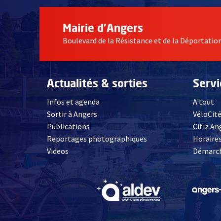
Mairie d'Angers
Boulevard de la Résistance et de la Déportati
Actualités & sorties
Serv
Infos et agenda
A'tout
Sortir à Angers
VéloCit
Publications
Citiz An
Reportages photographiques
Horaires
, Ouvre une nouvelle fenêtre
Videos
Démarch
, Ouvre une nouve