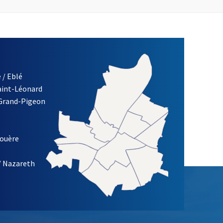
 / Eblé
Saint-Léonard
 Grand-Pigeon
ETTRE D'INFORMATION DE LA VILLE D'ANGERS
louère
/ Nazareth