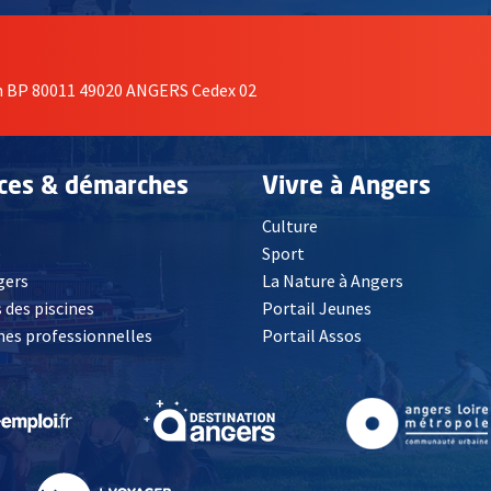
on BP 80011 49020 ANGERS Cedex 02
ices & démarches
Vivre à Angers
Culture
é
Sport
, Ouvre une nouvelle fenêtre
gers
La Nature à Angers
 des piscines
Portail Jeunes
es professionnelles
Portail Assos
lle fenêtre
, Ouvre une nouvelle fenêtre
, Ouvre une nouvelle fenêtre
, Ouvre une nouvelle fenêtre