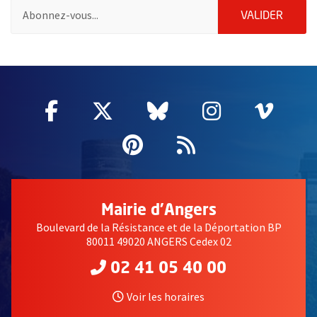
Pour vous inscrire à la lettre d'information de la ville d'Angers
ENVOY
VALIDER
2632
Facebook
, Ouvre une nouvelle fenêtre
Twitter
, Ouvre une nouvelle fe
Bluesky
, Ouvre une nouv
Instagram
, Ouvre un
Vime
, Ouv
Pinterest
, Ouvre une nouvell
Flux RSS
Mairie d'Angers
Boulevard de la Résistance et de la Déportation BP
80011 49020 ANGERS Cedex 02
02 41 05 40 00
Voir les horaires