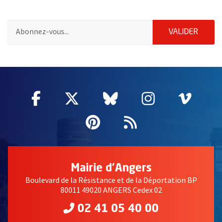
Pour vous inscrire à la lettre d'information de la ville d'Angers
ENVOY
VALIDER
2632
Facebook
, Ouvre une nouvelle fenêtre
Twitter
, Ouvre une nouvelle fe
Bluesky
, Ouvre une nouv
Instagram
, Ouvre un
Vime
, Ouv
Pinterest
, Ouvre une nouvell
Flux RSS
Mairie d'Angers
Boulevard de la Résistance et de la Déportation BP
80011 49020 ANGERS Cedex 02
02 41 05 40 00