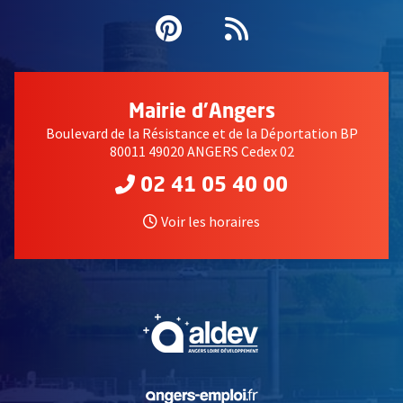
Pinterest
, Ouvre une nouvell
Flux RSS
Mairie d'Angers
Boulevard de la Résistance et de la Déportation BP
80011 49020 ANGERS Cedex 02
02 41 05 40 00
Voir les horaires
, Ouvre une nouvelle fe
, Ouvre une nouvelle fe