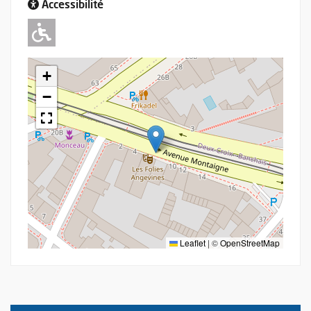
Accessibilité
Adapté pour l'handicap Moteur
+
−
Leaflet
|
©
OpenStreetMap