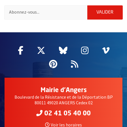
Pour vous inscrire à la lettre d'information de la ville d'Angers
ENVOY
VALIDER
2632
Facebook
, Ouvre une nouvelle fenêtre
Twitter
, Ouvre une nouvelle fe
Bluesky
, Ouvre une nouv
Instagram
, Ouvre un
Vime
, Ouv
Pinterest
, Ouvre une nouvell
Flux RSS
Mairie d'Angers
Boulevard de la Résistance et de la Déportation BP
80011 49020 ANGERS Cedex 02
02 41 05 40 00
Voir les horaires