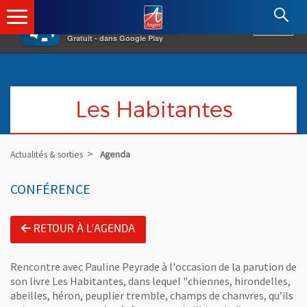
×
Angers.fr : Retour à l'accueil
AF
Vivre à Angers
VOIR
Ville d'Angers
Gratuit - dans Google Play
Les Habitantes
Actualités & sorties
Agenda
CONFÉRENCE
RETOUR À L'AGENDA
Rencontre avec Pauline Peyrade à l'occasion de la parution de
son livre Les Habitantes, dans lequel "chiennes, hirondelles,
abeilles, héron, peuplier tremble, champs de chanvres, qu’ils