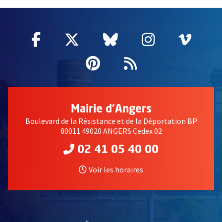
2632
Facebook
, Ouvre une nouvelle fenêtre
Twitter
, Ouvre une nouvelle fe
Bluesky
, Ouvre une nouv
Instagram
, Ouvre un
Vime
, Ouv
Pinterest
, Ouvre une nouvell
Flux RSS
Mairie d'Angers
Boulevard de la Résistance et de la Déportation BP
80011 49020 ANGERS Cedex 02
02 41 05 40 00
Voir les horaires