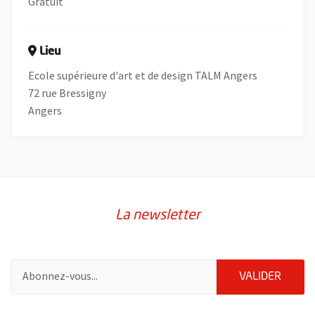
Gratuit
Lieu
Ecole supérieure d'art et de design TALM Angers
72 rue Bressigny
Angers
La newsletter
Pour vous inscrire à la lettre d'information de la ville d'Angers
ENVOY
VALIDER