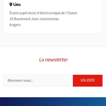
Lieu
École supérieure d'électronique de l'Ouest
10 Boulevard Jean Jeanneteau
Angers
La newsletter
Pour vous inscrire à la lettre d'information de la ville d'Angers
ENVOY
VALIDER
2632