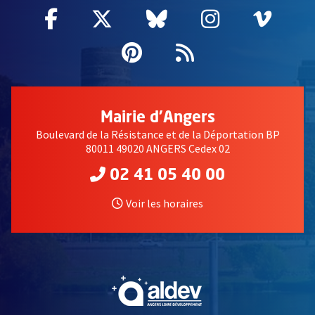
Facebook
, Ouvre une nouvelle fenêtre
Twitter
, Ouvre une nouvelle fe
Bluesky
, Ouvre une nouv
Instagram
, Ouvre un
Vime
, Ouv
Pinterest
, Ouvre une nouvell
Flux RSS
Mairie d'Angers
Boulevard de la Résistance et de la Déportation BP
80011 49020 ANGERS Cedex 02
02 41 05 40 00
Voir les horaires
, Ouvre une nouvelle fe