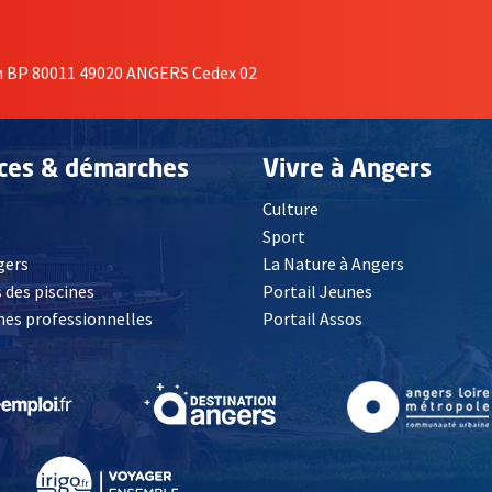
on BP 80011 49020 ANGERS Cedex 02
ices & démarches
Vivre à Angers
Culture
é
Sport
, Ouvre une nouvelle fenêtre
gers
La Nature à Angers
 des piscines
Portail Jeunes
es professionnelles
Portail Assos
lle fenêtre
, Ouvre une nouvelle fenêtre
, Ouvre une nouvelle fenêtre
, Ouvre une nouvelle fenêtre