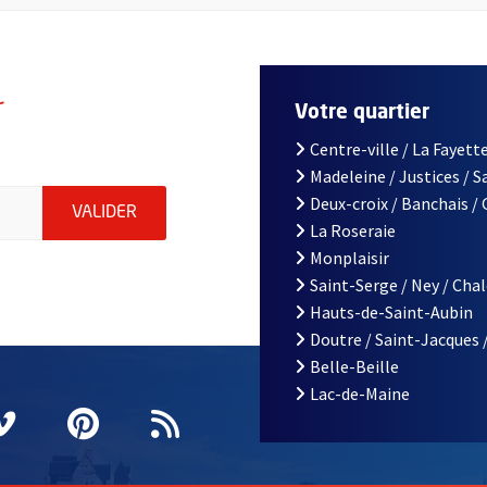
r
Votre quartier
Centre-ville / La Fayette
Madeleine / Justices / 
le d'Angers, indiquez votre email (champ obligatoire)
Deux-croix / Banchais /
ENVOYER MA DEMANDE D'INSCRIPTION À LA L
VALIDER
La Roseraie
Monplaisir
Saint-Serge / Ney / Cha
Hauts-de-Saint-Aubin
Doutre / Saint-Jacques 
Belle-Beille
Lac-de-Maine
nêtre
elle fenêtre
e nouvelle fenêtre
agram
vre une nouvelle fenêtre
Vimeo
, Ouvre une nouvelle fenêtre
Pinterest
, Ouvre une nouvelle fenêtre
Flux RSS