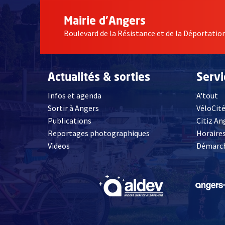
Mairie d'Angers
Boulevard de la Résistance et de la Déportati
Actualités & sorties
Serv
Infos et agenda
A'tout
Sortir à Angers
VéloCit
Publications
Citiz An
Reportages photographiques
Horaires
, Ouvre une nouvelle fenêtre
Videos
Démarch
, Ouvre une nouve