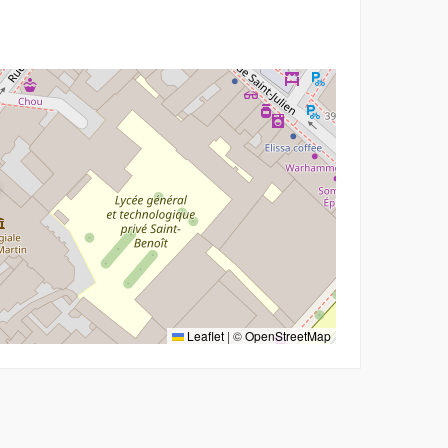
r
Leaflet
|
©
OpenStreetMap