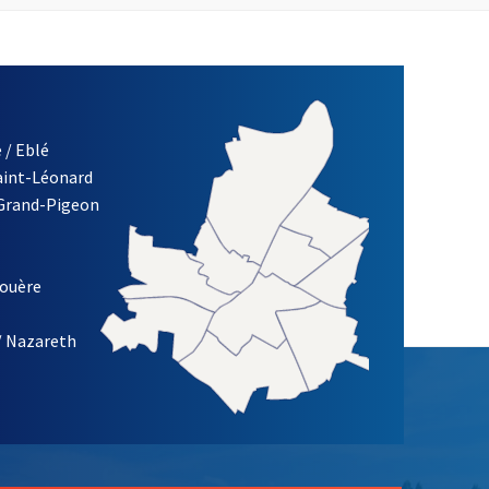
 / Eblé
Saint-Léonard
 Grand-Pigeon
ETTRE D'INFORMATION DE LA VILLE D'ANGERS
louère
/ Nazareth