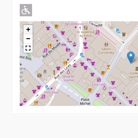
Adapté pour l'handicap Moteu
+
−