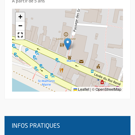
À partir de 5 ans
+
−
Leaflet
|
©
OpenStreetMap
INFOS PRATIQUES