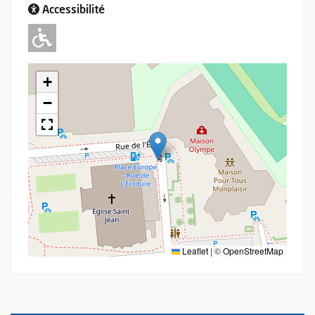
Accessibilité
Adapté pour l'handicap Moteur
+
−
Leaflet
|
©
OpenStreetMap