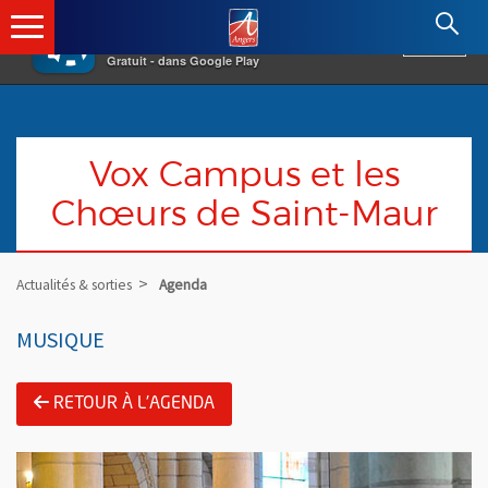
×
Angers.fr : Retour à l'accueil
AF
Vivre à Angers
VOIR
Ville d'Angers
Gratuit - dans Google Play
Vox Campus et les
Chœurs de Saint-Maur
Actualités & sorties
Agenda
MUSIQUE
RETOUR À L'AGENDA