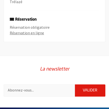
Trélazé
Réservation
Réservation obligatoire
, Ouvre une nouvelle fenêtre
Réservation en ligne
La newsletter
Pour vous inscrire à la lettre d'information de la ville d'Angers
ENVOY
VALIDER
2632