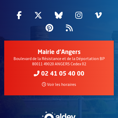
Facebook
, Ouvre une nouvelle fenêtre
Twitter
, Ouvre une nouvelle fe
Bluesky
, Ouvre une nouv
Instagram
, Ouvre un
Vime
, Ouv
Pinterest
, Ouvre une nouvell
Flux RSS
Mairie d'Angers
Boulevard de la Résistance et de la Déportation BP
80011 49020 ANGERS Cedex 02
02 41 05 40 00
Voir les horaires
, Ouvre une nouvelle fe