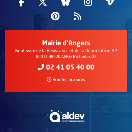
Facebook
, Ouvre une nouvelle fenêtre
Twitter
, Ouvre une nouvelle fe
Bluesky
, Ouvre une nouv
Instagram
, Ouvre un
Vime
, Ouv
Pinterest
, Ouvre une nouvell
Flux RSS
Mairie d'Angers
Boulevard de la Résistance et de la Déportation BP
80011 49020 ANGERS Cedex 02
02 41 05 40 00
Voir les horaires
, Ouvre une nouvelle fe