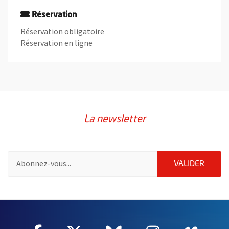
Réservation
Réservation obligatoire
, Ouvre une nouvelle fenêtre
Réservation en ligne
La newsletter
Pour vous inscrire à la lettre d'information de la ville d'Angers
ENVOY
VALIDER
2632