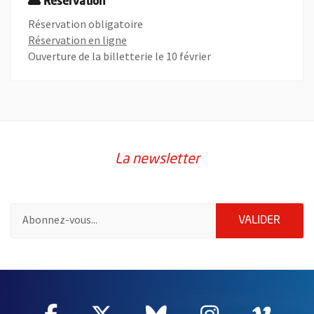
Réservation
Réservation obligatoire
, Ouvre une nouvelle fenêtre
Réservation en ligne
Ouverture de la billetterie le 10 février
La newsletter
Pour vous inscrire à la lettre d'information de la ville d'Angers
ENVOY
VALIDER
2632