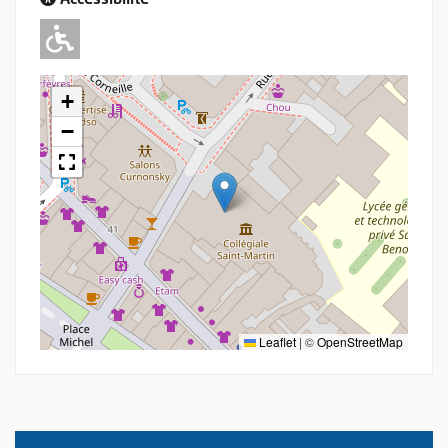
Accessibilité
Adapté pour l'handicap Moteur
+
−
Leaflet
|
©
OpenStreetMap