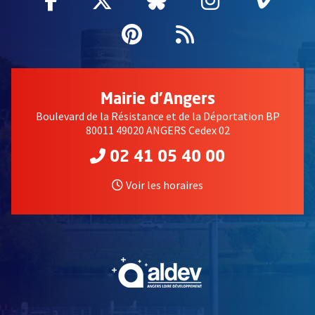
Facebook
, Ouvre une nouvelle fenêtre
Twitter
, Ouvre une nouvelle fe
Bluesky
, Ouvre une nouv
Instagram
, Ouvre un
Vime
, Ouv
Pinterest
, Ouvre une nouvell
Flux RSS
Mairie d'Angers
Boulevard de la Résistance et de la Déportation BP
80011 49020 ANGERS Cedex 02
02 41 05 40 00
Voir les horaires
, Ouvre une nouvelle fe
, Ouvre une nouvelle fe