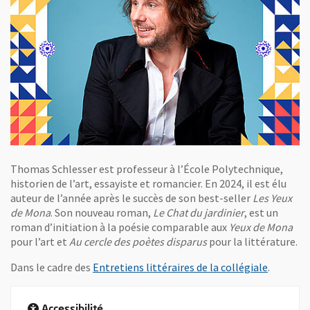
Thomas Schlesser est professeur à l’École Polytechnique,
historien de l’art, essayiste et romancier. En 2024, il est élu
auteur de l’année après le succès de son best-seller
Les Yeux
de Mona
. Son nouveau roman,
Le Chat du jardinier
, est un
roman d’initiation à la poésie comparable aux
Yeux de Mona
pour l’art et
Au cercle des poètes disparus
pour la littérature.
, Ouvre u
Dans le cadre des
Entretiens littéraires de la collégiale
.