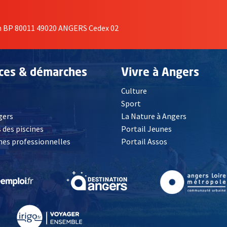
on BP 80011 49020 ANGERS Cedex 02
ices & démarches
Vivre à Angers
Culture
é
Sport
, Ouvre une nouvelle fenêtre
gers
La Nature à Angers
 des piscines
Portail Jeunes
es professionnelles
Portail Assos
lle fenêtre
, Ouvre une nouvelle fenêtre
, Ouvre une nouvelle fenêtre
, Ouvre une nouvelle fenêtre