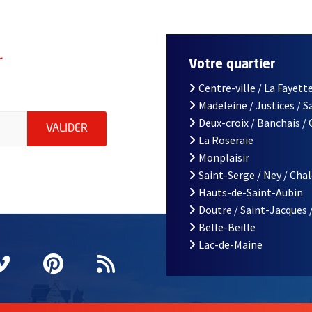
r
Votre quartier
Centre-ville / La Fayette
Madeleine / Justices / 
le d'Angers, indiquez votre email (champ obligatoire)
Deux-croix / Banchais /
ENVOYER MA DEMANDE D'INSCRIPTION À LA L
VALIDER
La Roseraie
Monplaisir
Saint-Serge / Ney / Cha
Hauts-de-Saint-Aubin
Doutre / Saint-Jacques 
Belle-Beille
Lac-de-Maine
nêtre
elle fenêtre
e nouvelle fenêtre
agram
vre une nouvelle fenêtre
Vimeo
, Ouvre une nouvelle fenêtre
Pinterest
, Ouvre une nouvelle fenêtre
Flux RSS