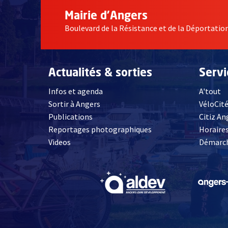
Mairie d'Angers
Boulevard de la Résistance et de la Déportati
Actualités & sorties
Serv
Infos et agenda
A'tout
Sortir à Angers
VéloCit
Publications
Citiz An
Reportages photographiques
Horaires
, Ouvre une nouvelle fenêtre
Videos
Démarch
, Ouvre une nouve