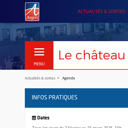
Angers.fr : Retour à l'accueil
ACTUALITÉS & SORTIES
Le château
OUVRIR LE MENU
MENU
Actualités & sorties
Agenda
INFOS PRATIQUES
Dates
Tous les jours du 7 février au 15 mars 2026, 10h