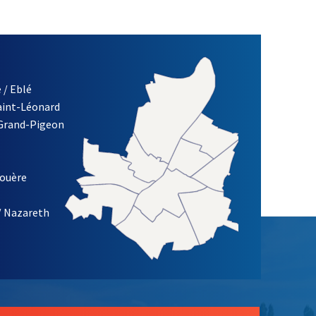
 / Eblé
Saint-Léonard
 Grand-Pigeon
ETTRE D'INFORMATION DE LA VILLE D'ANGERS
louère
/ Nazareth