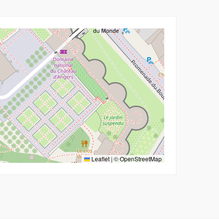
Leaflet
|
©
OpenStreetMap