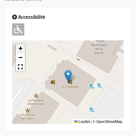
Accessibilité
Adapté pour l'handicap Moteur
+
−
Leaflet
|
©
OpenStreetMap