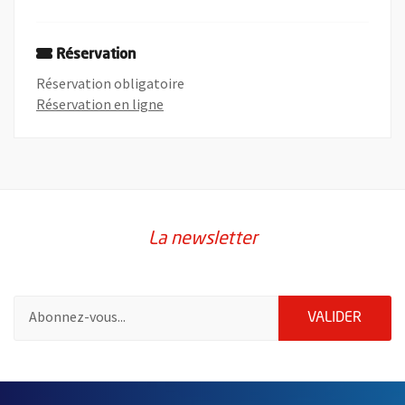
Réservation
Réservation obligatoire
, Ouvre une nouvelle fenêtre
Réservation en ligne
La newsletter
Pour vous inscrire à la lettre d'information de la ville d'Angers
ENVOY
VALIDER
2632