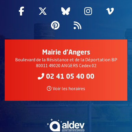
Facebook
, Ouvre une nouvelle fenêtre
Twitter
, Ouvre une nouvelle fe
Bluesky
, Ouvre une nouv
Instagram
, Ouvre un
Vime
, Ouv
Pinterest
, Ouvre une nouvell
Flux RSS
Mairie d'Angers
Boulevard de la Résistance et de la Déportation BP
80011 49020 ANGERS Cedex 02
02 41 05 40 00
Voir les horaires
, Ouvre une nouvelle fe