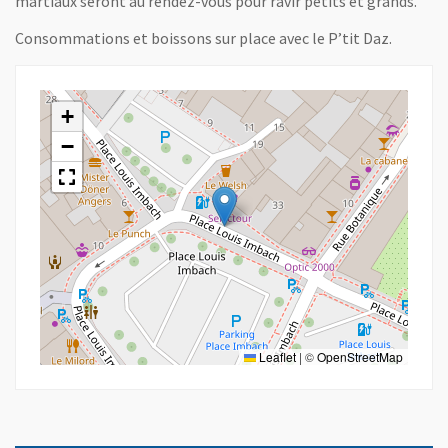
martiaux seront au rendez-vous pour ravir petits et grands.
Consommations et boissons sur place avec le P’tit Daz.
+
−
Leaflet
|
©
OpenStreetMap