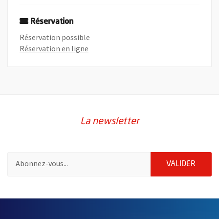
Réservation
Réservation possible
, Ouvre une nouvelle fenêtre
Réservation en ligne
La newsletter
Pour vous inscrire à la lettre d'information de la ville d'Angers
ENVOY
VALIDER
2632