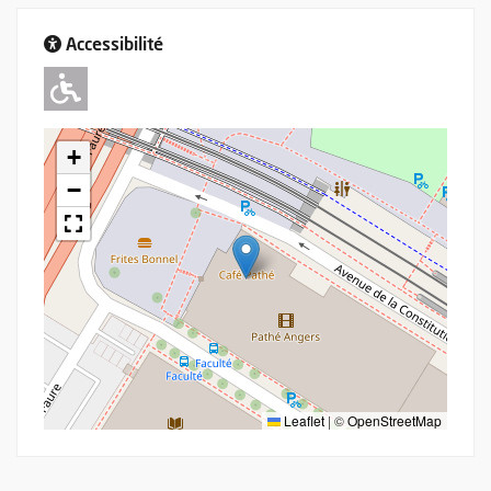
Accessibilité
Adapté pour l'handicap Moteur
+
−
Leaflet
|
©
OpenStreetMap