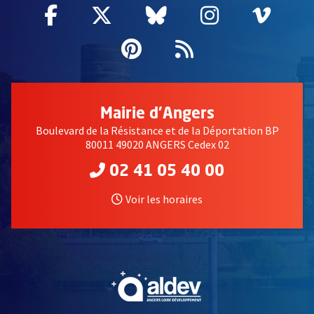
Facebook
, Ouvre une nouvelle fenêtre
Twitter
, Ouvre une nouvelle fe
Bluesky
, Ouvre une nouv
Instagram
, Ouvre un
Vime
, Ouv
Pinterest
, Ouvre une nouvell
Flux RSS
Mairie d'Angers
Boulevard de la Résistance et de la Déportation BP
80011 49020 ANGERS Cedex 02
02 41 05 40 00
Voir les horaires
, Ouvre une nouvelle fe