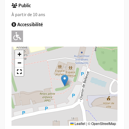
Public
À partir de 10 ans
Accessibilité
Adapté pour l'handicap Moteur
+
−
Leaflet
|
©
OpenStreetMap