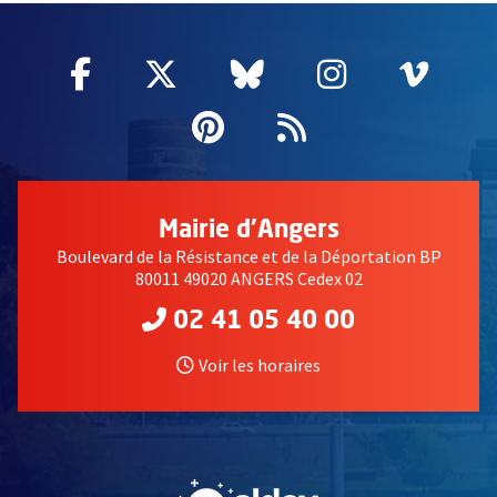
Facebook
, Ouvre une nouvelle fenêtre
Twitter
, Ouvre une nouvelle fe
Bluesky
, Ouvre une nouv
Instagram
, Ouvre un
Vime
, Ouv
Pinterest
, Ouvre une nouvell
Flux RSS
Mairie d'Angers
Boulevard de la Résistance et de la Déportation BP
80011 49020 ANGERS Cedex 02
02 41 05 40 00
Voir les horaires
, Ouvre une nouvelle fe