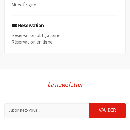
Mûrs-Érigné
Réservation
Réservation obligatoire
, Ouvre une nouvelle fenêtre
Réservation en ligne
La newsletter
Pour vous inscrire à la lettre d'information de la ville d'Angers
ENVOY
VALIDER
2632